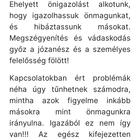
Ehelyett önigazolást alkotunk,
hogy igazolhassuk önmagunkat,
és hibáztassunk másokat.
Megszégyenítés és vádaskodás
győz a józanész és a személyes
felelősség fölött!
Kapcsolatokban ért problémák
néha úgy tűnhetnek számodra,
mintha azok figyelme inkább
másokra mint önmagunkra
irányulna. Igazából ez nem így
van!!! Az egész kifejezetten