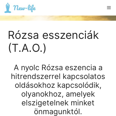
Kilépés
Me
a
tartalomba
Rózsa esszenciák
(T.A.O.)
A nyolc Rózsa eszencia a
hitrendszerrel kapcsolatos
oldásokhoz kapcsolódik,
olyanokhoz, amelyek
elszigetelnek minket
önmagunktól.