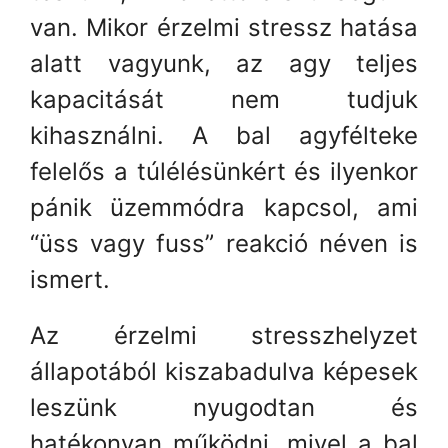
van. Mikor érzelmi stressz hatása
alatt vagyunk, az agy teljes
kapacitását nem tudjuk
kihasználni. A bal agyfélteke
felelős a túlélésünkért és ilyenkor
pánik üzemmódra kapcsol, ami
“üss vagy fuss” reakció néven is
ismert.
Az érzelmi stresszhelyzet
állapotából kiszabadulva képesek
leszünk nyugodtan és
hatékonyan működni, mivel a bal