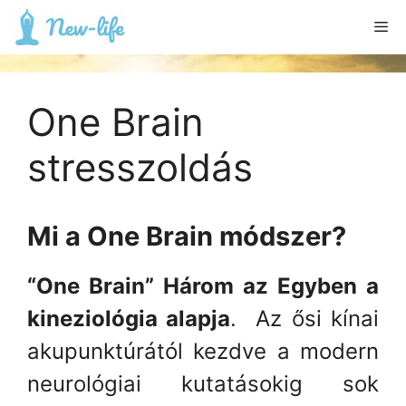
Kilépés
Me
a
tartalomba
One Brain
stresszoldás
Mi a One Brain módszer?
“One Brain” Három az Egyben a
kineziológia alapja
. Az ősi kínai
akupunktúrától kezdve a modern
neurológiai kutatásokig sok