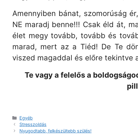
Amennyiben bánat, szomorúság ér, 
NE maradj benne!!! Csak éld át, m
élet megy tovább, tovább és továb
marad, mert az a Tiéd! De Te dön
viszed magaddal és előre tekintve 
Te vagy a felelős a boldogságo
pi
Kategória
Egyéb
Stresszoldás
Nyugodtabb, felkészültebb szülés!