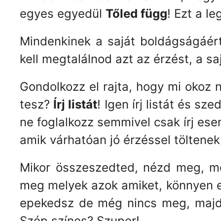
egyes egyedül
Tőled függ
! Ezt a 
Mindenkinek a saját boldágságáért f
kell megtalálnod azt az érzést, a 
Gondolkozz el rajta, hogy mi okoz
tesz?
Írj listát
! Igen írj listát és s
ne foglalkozz semmivel csak írj es
amik várhatóan jó érzéssel töltenek
Mikor összeszedted, nézd meg, me
meg melyek azok amiket, könnyen e
epekedsz de még nincs meg, majd a
Szép színes? Szuper!