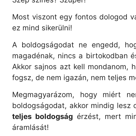
Most viszont egy fontos dologod va
ez mind sikerülni!
A boldogságodat ne engedd, hog
magadénak, nincs a birtokodban é
Akkor sajnos azt kell mondanom, ho
fogsz, de nem igazán, nem teljes m
Megmagyarázom, hogy miért nem
boldogságodat, akkor mindig lesz o
teljes boldogság
érzést, mert min
áramlását!