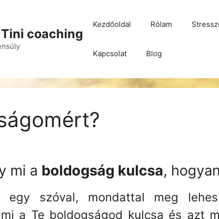
Kezdőoldal
Rólam
Stressz
 Tini coaching
yensúly
Kapcsolat
Blog
gságomért?
y mi a
boldogság kulcsa
, hogyan
 egy szóval, mondattal meg lehess
mi a Te boldogságod kulcsa és azt mi