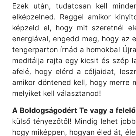
Ezek után, tudatosan kell mind
elképzelned. Reggel amikor kiny
képzeld el, hogy mit szeretnél e
energiával, engedd meg, hogy az e
tengerparton írnád a homokba! Újra é
meditálja rajta egy kicsit és szép 
afelé, hogy elérd a céljaidat, les
amikor döntened kell, hogy merre m
melyiket kell választanod!
A Boldogságodért Te vagy a felelő
külső tényezőtől! Mindig lehet jobb
hogy miképpen, hogyan éled át, él