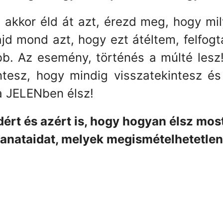
akkor éld át azt, érezd meg, hogy mi
ajd mond azt, hogy ezt átéltem, felfog
b. Az esemény, történés a múlté lesz!
tesz, hogy mindig visszatekintesz és 
a JELENben élsz!
dért és azért is, hogy hogyan élsz mos
llanataidat, melyek megismételhetetlen