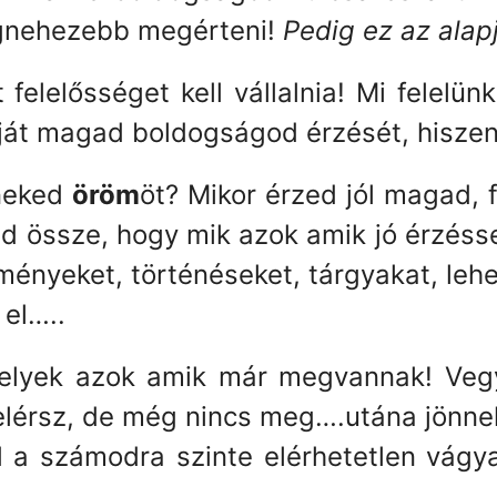
legnehezebb megérteni!
Pedig ez az alap
elelősséget kell vállalnia! Mi felelün
saját magad boldogságod érzését, hisze
 neked
öröm
öt? Mikor érzed jól magad,
zedd össze, hogy mik azok amik jó érzésse
eményeket, történéseket, tárgyakat, leh
 el…..
lyek azok amik már megvannak! Vegyé
lérsz, de még nincs meg….utána jönne
 számodra szinte elérhetetlen vágyak