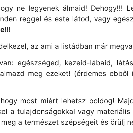
ogy ne legyenek álmaid! Dehogy!!! Le
minden reggel és este látod, vagy egé
le
!!!
delkezel, az ami a listádban már megva
an: egészséged, kezeid-lábaid, látás
almazd meg ezeket! (érdemes ebből is
, hogy most miért lehetsz boldog! Maj
el a tulajdonságokkal vagy materiális 
 meg a természet szépségeit és örülj ne