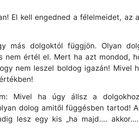
n! El kell engedned a félelmeidet, az
y más dolgoktól függjön. Olyan dol
s nem értél el. Mert ha azt mondod, h
gy nem leszel boldog igazán! Mivel ha
értékben!
: Mivel ha úgy állsz a dolgokhoz
lyan dolog amitől függésben tartod! A
dig lesz egy kis „ha majd…. akkor…..