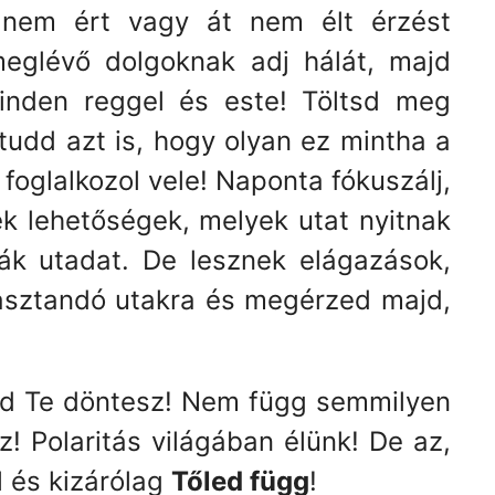
 nem ért vagy át nem élt érzést
eglévő dolgoknak adj hálát, majd
Minden reggel és este! Töltsd meg
udd azt is, hogy olyan ez mintha a
 foglalkozol vele! Naponta fókuszálj,
nek lehetőségek, melyek utat nyitnak
gják utadat. De lesznek elágazások,
álasztandó utakra és megérzed majd,
d Te döntesz! Nem függ semmilyen
z! Polaritás világában élünk! De az,
 és kizárólag
Tőled függ
!