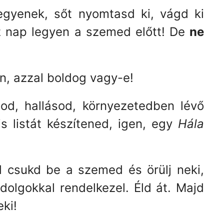
gyenek, sőt nyomtasd ki, vágd ki
sz nap legyen a szemed előtt! De
ne
n, azzal boldog vagy-e!
od, hallásod, környezetedben lévő
 listát készítened, igen, egy
Hála
d csukd be a szemed és örülj neki,
dolgokkal rendelkezel. Éld át. Majd
ki!