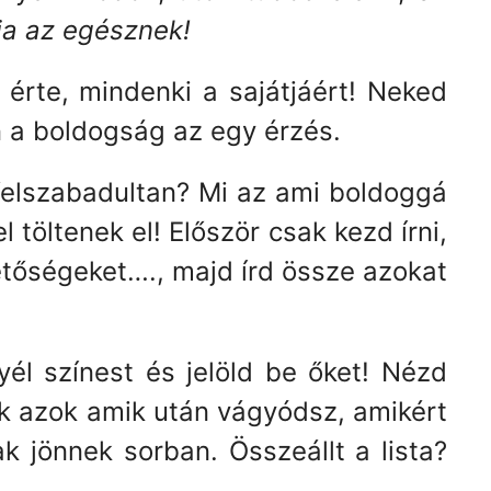
ja az egésznek!
k érte, mindenki a sajátjáért! Neked
n a boldogság az egy érzés.
 felszabadultan? Mi az ami boldoggá
l töltenek el! Először csak kezd írni,
etőségeket…., majd írd össze azokat
l színest és jelöld be őket! Nézd
k azok amik után vágyódsz, amikért
 jönnek sorban. Összeállt a lista?