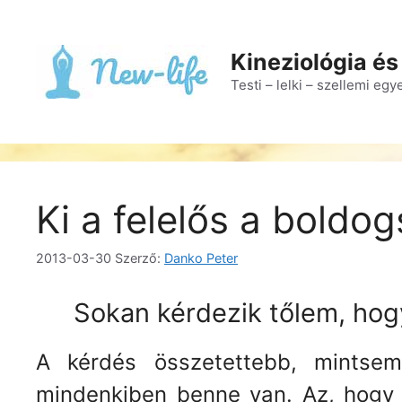
Kilépés
a
tartalomba
Kineziológia és
Testi – lelki – szellemi eg
Ki a felelős a boldo
2013-03-30
Szerző:
Danko Peter
Sokan kérdezik tőlem, hog
A kérdés összetettebb, mintsem
mindenkiben benne van. Az, hogy 