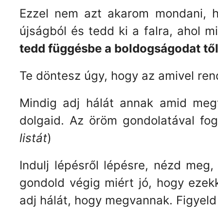
Ezzel nem azt akarom mondani, h
újságból és tedd ki a falra, ahol 
tedd függésbe a boldogságodat tő
Te döntesz úgy, hogy az amivel ren
Mindig adj hálát annak amid megv
dolgaid. Az öröm gondolatával fog
listát
)
Indulj lépésről lépésre, nézd meg
gondold végig miért jó, hogy ezekk
adj hálát, hogy megvannak. Figyeld