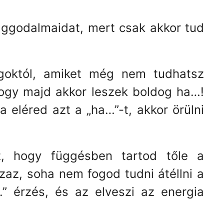
 aggodalmaidat, mert csak akkor tud
goktól, amiket még nem tudhatsz
ogy majd akkor leszek boldog ha…!
 eléred azt a „ha…”-t, akkor örülni
, hogy függésben tartod tőle a
zaz, soha nem fogod tudni átéllni a
” érzés, és az elveszi az energia