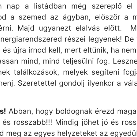
en nap a listádban még szereplő el
itod a szemed az ágyban, először a m
lérni. Majd ugyanezt elalvás elött. 
nergiarendszered részei legyenek! De t
s újra írnod kell, mert eltűnik, ha nem
lassan mind, mind teljesülni fog. Lesz
znek találkozások, melyek segíteni fo
enj. Szeretettel gondolj ilyenkor a v
s!
Abban, hogy boldognak érezd maga
 és rosszabb!!! Mindig jöhet jó és ross
ed meg az egyes helyzeteket az egyedül